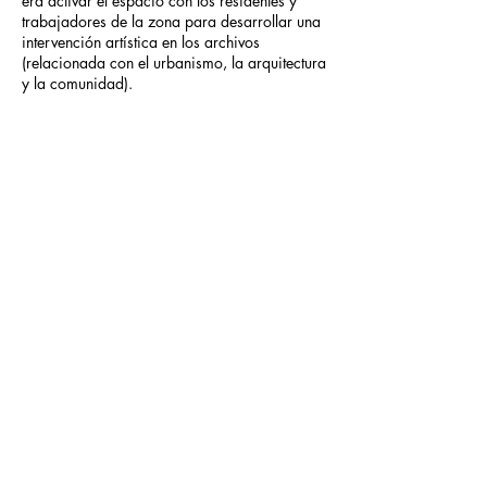
era activar el espacio con los residentes y
trabajadores de la zona para desarrollar una
intervención artística en los archivos
(relacionada con el urbanismo, la arquitectura
y la comunidad).
La intención fue acercar el archivo al público
y a los estudiantes para que entendieran
cómo funciona un archivo, cómo cuestionar
sus propias narrativas internas y su función
para la sociedad. La idea era utilizar las
imágenes que produjeron en el taller anterior
de La station de pompage y trabajar con los
conceptos que desarrollaron a raíz del primer
encuentro. En el archivo, su principal tarea
consistió en buscar imágenes de
La
station de pompage
y sus alrededores e
insertar las imágenes que habían tomado en
el taller anterior para quedasen documentos
de La station de pompage en el archivo.