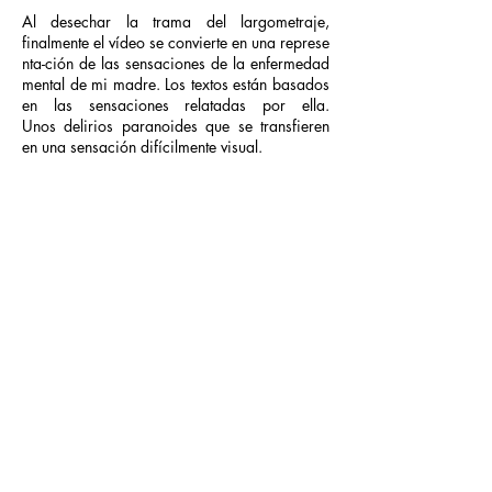
Al desechar la trama del largometraje,
finalmente el vídeo se convierte en una represe
nta-ción de las sensaciones de la enfermedad
mental de mi madre. Los textos están basados
en las sensaciones relatadas por ella.
Unos delirios paranoides que se transfieren
en una sensación difícilmente visual.
Las percepciones del ser humano son
indudablemente singulares. Un enfoque sobre
lo que vemos y la distancia con lo que
percibimos.
Lo documental versus lo subjetivo.
En el audio se escuchan gadeos,
respiraciones de ansiedad y se repite “Tengo
miedo, tengo miedo,
tengo miedo...”.
De este modo nos introducimos en el universo
del “miedo”, una emoción natural del ser
humano que es capaz de alterar hasta 180o