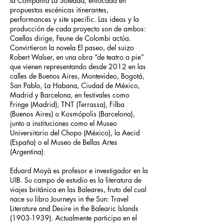
la Compañía La Soledad, enfocada en
propuestas escénicas itinerantes,
performances y site specific. Las ideas y la
producción de cada proyecto son de ambos:
Caellas dirige, Feune de Colombi actúa.
Convirtieron la novela El paseo, del suizo
Robert Walser, en una obra “de teatro a pie”
que vienen representando desde 2012 en las
calles de Buenos Aires, Montevideo, Bogotá,
San Pablo, La Habana, Ciudad de México,
Madrid y Barcelona, en festivales como
Fringe (Madrid), TNT (Terrassa), Filba
(Buenos Aires) o Kosmópolis (Barcelona),
junto a instituciones como el Museo
Universitario del Chopo (México), la Aecid
(España) o el Museo de Bellas Artes
(Argentina).
Eduard Moyà es profesor e investigador en la
UIB. Su campo de estudio es la literatura de
viajes británica en las Baleares, fruto del cual
nace su libro Journeys in the Sun: Travel
Literature and Desire in the Balearic Islands
(1903-1939)
. Actualmente participa en el