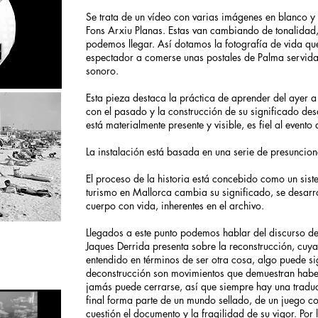
Se trata de un vídeo con varias imágenes en blanco y
Fons Arxiu Planas. Estas van cambiando de tonalidad,
podemos llegar. Así dotamos la fotografía de vida qu
espectador a comerse unas postales de Palma servidas
sonoro.
Esta pieza destaca la práctica de aprender del ayer a
con el pasado y la construcción de su significado des
está materialmente presente y visible, es fiel al event
La instalación está basada en una serie de presuncion
El proceso de la historia está concebido como un sist
turismo en Mallorca cambia su significado, se desarrol
cuerpo con vida, inherentes en el archivo.
Llegados a este punto podemos hablar del discurso de r
Jaques Derrida presenta sobre la reconstrucción, cu
entendido en términos de ser otra cosa, algo puede sign
deconstrucción son movimientos que demuestran haber e
jamás puede cerrarse, así que siempre hay una traducc
final forma parte de un mundo sellado, de un juego co
cuestión el documento y la fragilidad de su vigor. Por