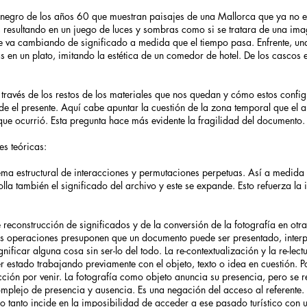
 negro de los años 60 que muestran paisajes de una Mallorca que ya no ex
 resultando en un juego de luces y sombras como si se tratara de una ima
e va cambiando de significado a medida que el tiempo pasa. Enfrente, una
 en un plato, imitando la estética de un comedor de hotel. De los cascos
 través de los restos de los materiales que nos quedan y cómo estos config
de el presente. Aquí cabe apuntar la cuestión de la zona temporal que el a
o que ocurrió. Esta pregunta hace más evidente la fragilidad del documento.
es teóricas:
ema estructural de interacciones y permutaciones perpetuas. Así a medida q
la también el significado del archivo y este se expande. Esto refuerza la 
econstrucción de significados y de la conversión de la fotografía en otra 
yas operaciones presuponen que un documento puede ser presentado, interp
ificar alguna cosa sin ser-lo del todo. La re-contextualización y la re-lect
stado trabajando previamente con el objeto, texto o idea en cuestión. Por
ión por venir. La fotografía como objeto anuncia su presencia, pero se res
mplejo de presencia y ausencia. Es una negación del acceso al referente. 
 lo tanto incide en la imposibilidad de acceder a ese pasado turístico con u